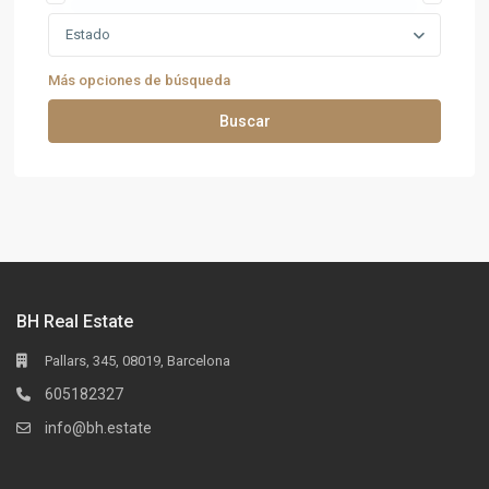
Estado
Más opciones de búsqueda
Buscar
BH Real Estate
Pallars, 345, 08019, Barcelona
605182327
info@bh.estate