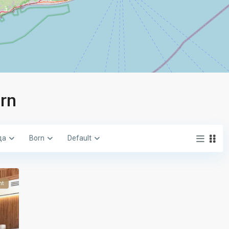
orn
да
Born
Default
nt