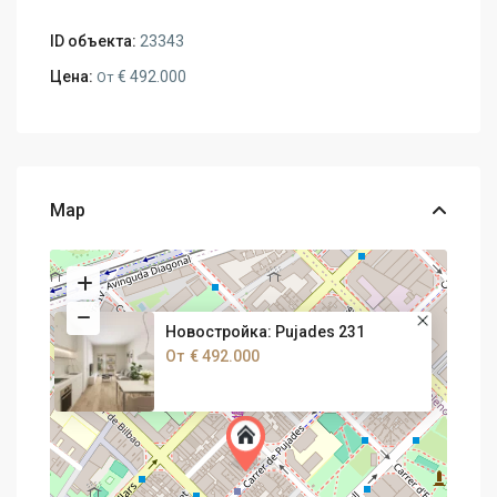
ID объекта:
23343
Цена:
€ 492.000
От
Map
Новостройка: Pujades 231
От
€ 492.000