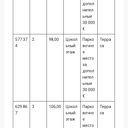
допол
нител
ьные
30 000
€
577.37
2
98,00
Цокол
Парко
Терра
4
ьный
вочно
са
этаж
е
место
за
допол
нител
ьные
30 000
€
629.86
3
106,00
Цокол
Парко
Терра
7
ьный
вочно
са
этаж
е
место