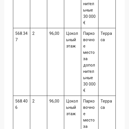
нител
ьные
30 000
€
568.34
2
96,00
Цокол
Парко
Терра
7
ьный
вочно
са
этаж
е
место
за
допол
нител
ьные
30 000
€
568.40
2
96,00
Цокол
Парко
Терра
6
ьный
вочно
са
этаж
е
место
за