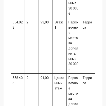
ьные
30 000
€
554.02
2
93,00
Этаж
Парко
Терра
3
1
вочно
са
е
место
за
допол
нител
ьные
30 000
€
558.40
2
91,00
Цокол
Парко
Терра
6
ьный
вочно
са
этаж
е
место
за
допол