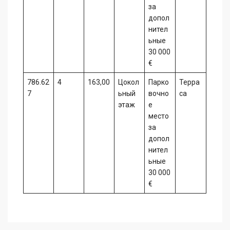
за
допол
нител
ьные
30 000
€
786.62
4
163,00
Цокол
Парко
Терра
7
ьный
вочно
са
этаж
е
место
за
допол
нител
ьные
30 000
€