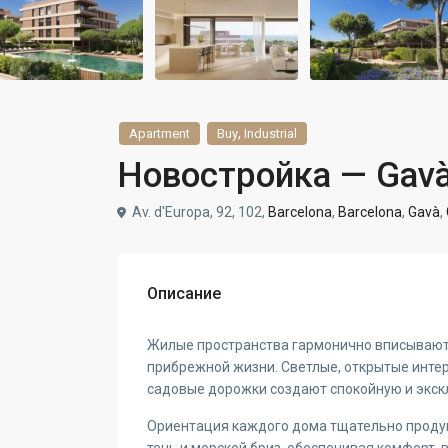
,
Apartment
Buy
Industrial
Новостройка — Gav
Av. d'Europa, 92, 102,
Barcelona
,
Barcelona
,
Gavà
,
Описание
Жилые пространства гармонично вписывают
прибрежной жизни. Светлые, открытые инте
садовые дорожки создают спокойную и экс
Ориентация каждого дома тщательно продум