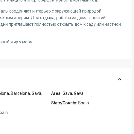
 вентиляцию и энергоэффективность круглый год.
иалы соединяют интерьер с окружающей природой
жным дверям. Для отдыха, работы из дома, занятий
 дни приглашают полностью открыть дом к саду или частной
новый мир у моря.
elona
,
Barcelona
,
Gavà
,
Area:
Gava
,
Gava
State/County:
Spain
pain