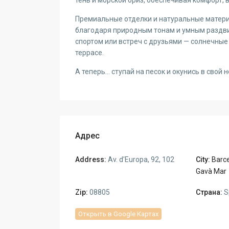
тень и морской бриз, обеспечивая комфорт,
Премиальные отделки и натуральные матер
благодаря природным тонам и умным раздви
спортом или встреч с друзьями — солнечные
террасе.
А теперь… ступай на песок и окунись в свой 
Адрес
Address:
Av. d'Europa, 92, 102
City:
Barc
Gavà Mar
Zip:
08805
Страна:
S
Открыть в Google Картах