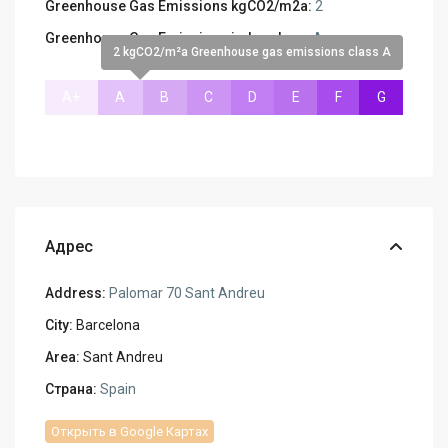
Greenhouse Gas Emissions kgCO2/m2a:
2
Greenhouse Gas Emissions index class:
A
2 kgCO2/m²a Greenhouse gas emissions class A
A+
A
B
C
D
E
F
G
Адрес
Address:
Palomar 70 Sant Andreu
City:
Barcelona
Area:
Sant Andreu
Страна:
Spain
Открыть в Google Картах