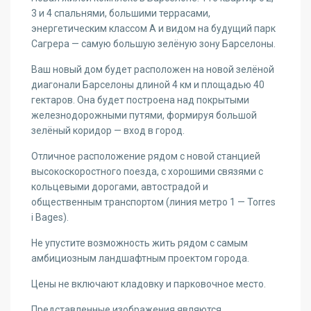
3 и 4 спальнями, большими террасами,
энергетическим классом A и видом на будущий парк
Сагрера — самую большую зелёную зону Барселоны.
Ваш новый дом будет расположен на новой зелёной
диагонали Барселоны длиной 4 км и площадью 40
гектаров. Она будет построена над покрытыми
железнодорожными путями, формируя большой
зелёный коридор — вход в город.
Отличное расположение рядом с новой станцией
высокоскоростного поезда, с хорошими связями с
кольцевыми дорогами, автострадой и
общественным транспортом (линия метро 1 — Torres
i Bages).
Не упустите возможность жить рядом с самым
амбициозным ландшафтным проектом города.
Цены не включают кладовку и парковочное место.
Представленные изображения являются