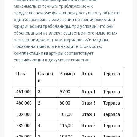
максимально точным приближением к
предполагаемому финальному результату объекта,
однако возможны изменения по техническим или
юридическим требованиям, при условии, что они
обоснованы и не влекут существенного изменения
назначения, качества материалов и/или цены.
Показанная мебель не входит в стоимость;
комплектация квартиры соответствует
спецификации в документе качества.
Цена
Спальн
Размер
Этаж
Терраса
и
461.000
3
97,00
Этаж 1
Терраса
480.000
2
80,00
Этаж 5
Терраса
502.000
3
101,00
Этаж 1
Терраса
582.000
4
116,00
Этаж 2
Терраса
635.000
3
108,00
Этаж 6
Терраса