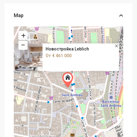
Map
Новостройка Leblich
От
€ 461.000