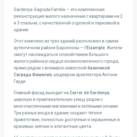
Sardenya-Sagrada Familia — это комплексная
реконструкция жилого назначения с квартирами на 2
и 3 спальни, с качественной отделкой и парковкой в
здании.
Этот комплекс из трёх зданий расположен в самом
аутентичном районе Барселоны —
l’Eixample
. Жители
смогут наслаждаться спокойствием большого
жилого района в сердце космополитичного города,
прямо рядом с всемирно известной
базиликой
Саграда Фамилия
, шедевром архитектора Антони
Гауди.
Главный фасад выходит на
Carrer de Sardenya
,
широкую и привлекательную улицу рядом с
многочисленными магазинами и зелёными зонами.
Три разных входа в здание создают тёплое
приветствие, полностью доступные и окрашенные в
красивые, мягкие и элегантные цвета.