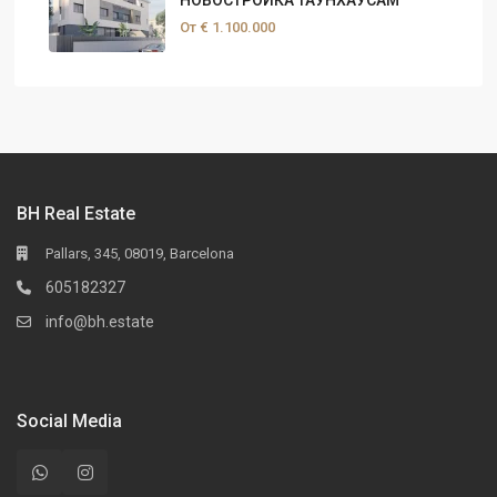
От
€ 1.100.000
BH Real Estate
Pallars, 345, 08019, Barcelona
605182327
info@bh.estate
Social Media