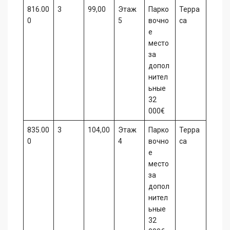
816.00
3
99,00
Этаж
Парко
Терра
0
5
вочно
са
е
место
за
допол
нител
ьные
32
000€
835.00
3
104,00
Этаж
Парко
Терра
0
4
вочно
са
е
место
за
допол
нител
ьные
32