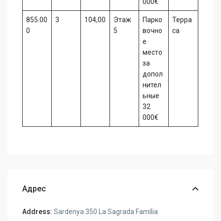
000€
855.00
3
104,00
Этаж
Парко
Терра
0
5
вочно
са
е
место
за
допол
нител
ьные
32
000€
Адрес
Address:
Sardenya 350 La Sagrada Família