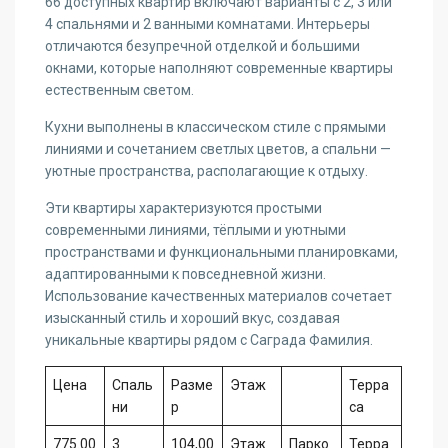
66 доступных квартир включают варианты с 2, 3 или
4 спальнями и 2 ванными комнатами. Интерьеры
отличаются безупречной отделкой и большими
окнами, которые наполняют современные квартиры
естественным светом.
Кухни выполнены в классическом стиле с прямыми
линиями и сочетанием светлых цветов, а спальни —
уютные пространства, располагающие к отдыху.
Эти квартиры характеризуются простыми
современными линиями, тёплыми и уютными
пространствами и функциональными планировками,
адаптированными к повседневной жизни.
Использование качественных материалов сочетает
изысканный стиль и хороший вкус, создавая
уникальные квартиры рядом с Саграда Фамилия.
Цена
Спаль
Разме
Этаж
Терра
ни
р
са
775.00
3
104,00
Этаж
Парко
Терра