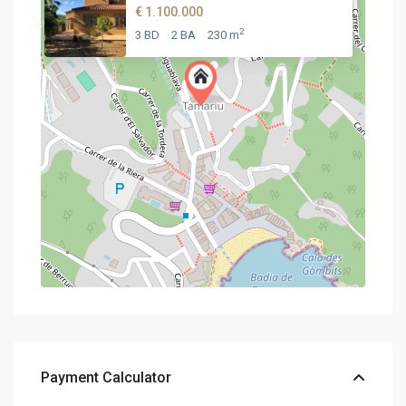
€ 1.100.000
2
3 BD
2 BA
230 m
Payment Calculator