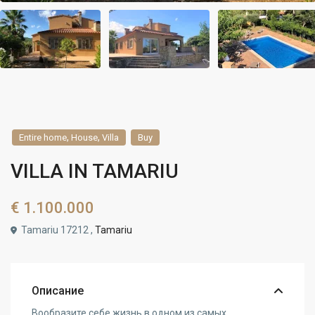
,
,
Entire home
House
Villa
Buy
VILLA IN TAMARIU
€ 1.100.000
Tamariu 17212 ,
Tamariu
Описание
Вообразите себе жизнь в одном из самых