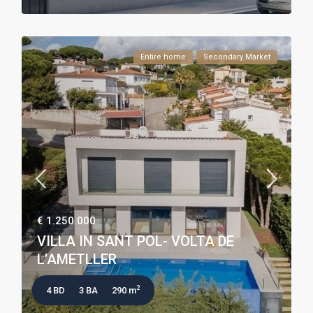
Entire home
Secondary Market
€ 1.250.000
VILLA IN SANT POL- VOLTA DE
L’AMETLLER
2
4 BD
3 BA
290 m