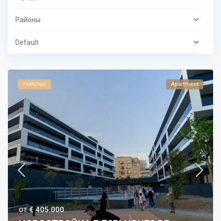
Районы
Default
Featured
Apartment
€ 405.000
ОТ