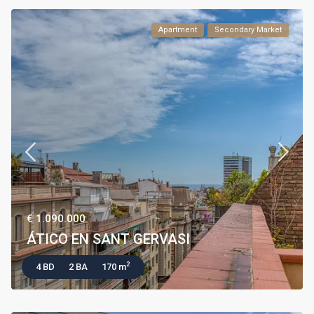
Apartment
Secondary Market
€ 1.090.000
ÁTICO EN SANT GERVASI
2
4 BD
2 BA
170 m