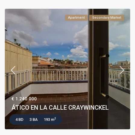
Apartment
Secondary Market
€ 1.240.000
ÁTICO EN LA CALLE CRAYWINCKEL
2
4 BD
3 BA
193 m