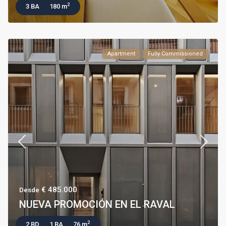
2
3 BA
180 m
Apartment
Fully Commissioned
€ 485.000
Desde
NUEVA PROMOCIÓN EN EL RAVAL
2
2 BD
1 BA
76 m