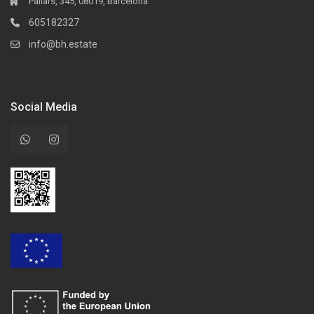
Pallars, 345, 08019, Barcelona
605182327
info@bh.estate
Social Media