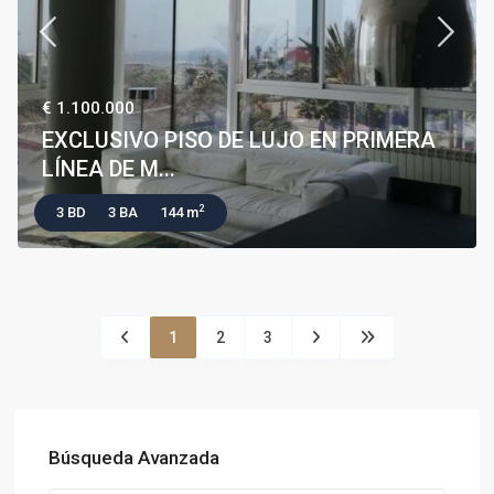
€ 1.100.000
EXCLUSIVO PISO DE LUJO EN PRIMERA
LÍNEA DE M...
2
3 BD
3 BA
144 m
1
2
3
Búsqueda Avanzada