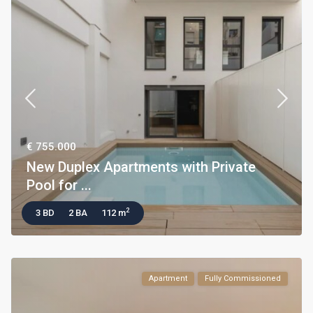
€ 755.000
New Duplex Apartments with Private
Pool for ...
2
3 BD
2 BA
112 m
Apartment
Fully Commissioned