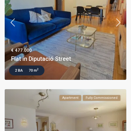
€ 477.000
Flat in Diputació Street
2
2 BA
70 m
Apartment
Fully Commissioned