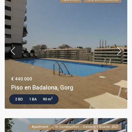
€ 440.000
Piso en Badalona, Gorg
2
2 BD
1 BA
90 m
Apartment
In Construction – Delivery 1 Quarter 2027