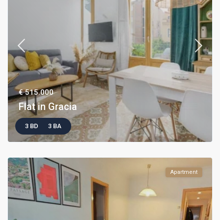
€ 515.000
Flat in Gracia
3 BD
3 BA
Apartment