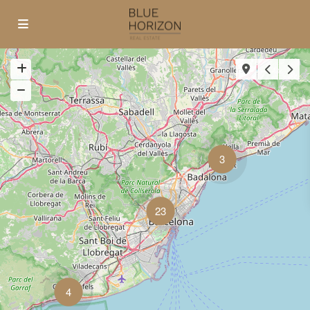
3
23
4