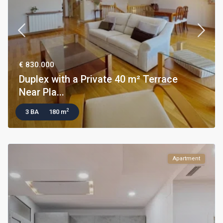
€ 830.000
Duplex with a Private 40 m² Terrace
Near Pla...
2
3 BA
180 m
Apartment