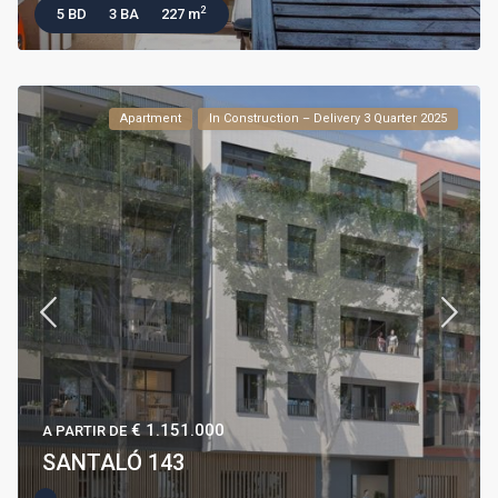
2
5 BD
3 BA
227 m
Apartment
In Construction – Delivery 3 Quarter 2025
€ 1.151.000
A PARTIR DE
SANTALÓ 143