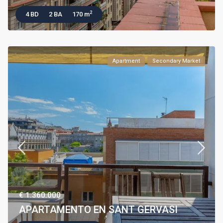
2
4 BD
2 BA
170 m
Apartment
Secondary Market
€ 1.360.000
APARTAMENTO EN SANT GERVASI