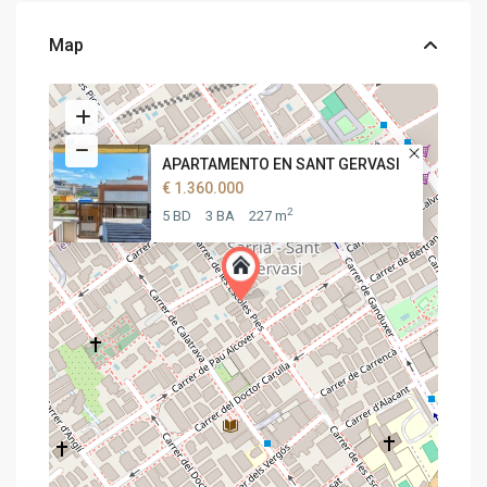
Map
APARTAMENTO EN SANT GERVASI
€ 1.360.000
2
5 BD
3 BA
227 m