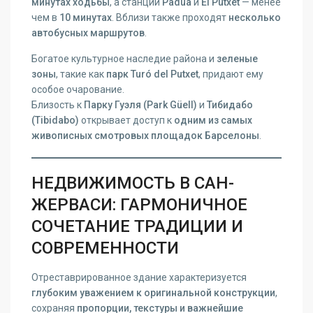
минутах ходьбы
, а станции
Padua
и
El Putxet
— менее
чем в
10 минутах
. Вблизи также проходят
несколько
автобусных маршрутов
.
Богатое культурное наследие района и
зеленые
зоны
, такие как
парк Turó del Putxet
, придают ему
особое очарование.
Близость к
Парку Гуэля (Park Güell)
и
Тибидабо
(Tibidabo)
открывает доступ к
одним из самых
живописных смотровых площадок Барселоны
.
НЕДВИЖИМОСТЬ В САН-
ЖЕРВАСИ: ГАРМОНИЧНОЕ
СОЧЕТАНИЕ ТРАДИЦИИ И
СОВРЕМЕННОСТИ
Отреставрированное здание характеризуется
глубоким уважением к оригинальной конструкции
,
сохраняя
пропорции, текстуры и важнейшие