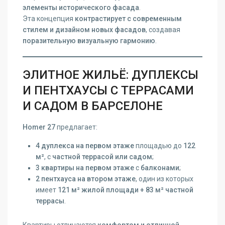
элементы исторического фасада
.
Эта концепция
контрастирует с современным
стилем и дизайном новых фасадов
, создавая
поразительную визуальную гармонию
.
ЭЛИТНОЕ ЖИЛЬЁ: ДУПЛЕКСЫ
И ПЕНТХАУСЫ С ТЕРРАСАМИ
И САДОМ В БАРСЕЛОНЕ
Homer 27
предлагает:
4 дуплекса на первом этаже
площадью до
122
м²
, с
частной террасой или садом
;
3 квартиры на первом этаже
с
балконами
;
2 пентхауса на втором этаже
, один из которых
имеет
121 м² жилой площади + 83 м² частной
террасы
.
Квартиры отличаются
комфортом и отличной