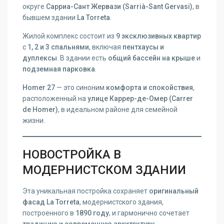
округе
Сарриа-Сант Жервази (Sarrià-Sant Gervasi)
, в
бывшем здании
La Torreta
.
Жилой комплекс состоит из
9 эксклюзивных квартир
с
1, 2 и 3 спальнями
, включая
пентхаусы и
дуплексы
. В здании есть
общий бассейн на крыше
и
подземная парковка
.
Homer 27
— это синоним
комфорта и спокойствия
,
расположенный на
улице Каррер-де-Омер (Carrer
de Homer)
, в идеальном районе для семейной
жизни.
НОВОСТРОЙКА В
МОДЕРНИСТСКОМ ЗДАНИИ
Эта уникальная постройка сохраняет
оригинальный
фасад La Torreta
, модернистского здания,
построенного в
1890 году
, и гармонично сочетает
традицию и современную архитектуру
.