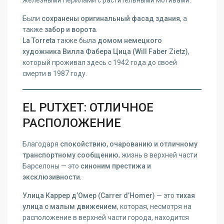
Были
сохранены оригинальный фасад здания
, а
также
забор и ворота
.
La Torreta
также была
домом немецкого
художника Вилла Фабера Цицa (Will Faber Zietz)
,
который проживал здесь с 1942 года до своей
смерти в 1987 году.
EL PUTXET: ОТЛИЧНОЕ
РАСПОЛОЖЕНИЕ
Благодаря
спокойствию, очарованию и отличному
транспортному сообщению
, жизнь в верхней части
Барселоны — это
синоним престижа и
эксклюзивности
.
Улица Каррер д’Омер (Carrer d’Homer)
— это
тихая
улица с малым движением
, которая, несмотря на
расположение в верхней части города, находится