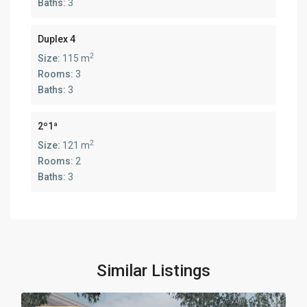
Baths:
3
Duplex 4
2
Size:
115 m
Rooms:
3
Baths:
3
2º1ª
2
Size:
121 m
Rooms:
2
Baths:
3
Similar Listings