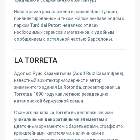
Новостройка расположена в районе
Эль-Путксет
,
привилегированном и тихом жилом анклаве рядом с
парком
Turó del Putxet
, недалеко от всех
необходимых сервисов и магазинов, с
удобным
сообщением с остальной частью Барселоны
.
LA TORRETA
Адольф Руис Казамитьяна (Adolf Ruiz Casamitjana)
,
известный архитектор-модернист и автор
знаменитого здания
La Rotonda
, спроектировал
La
Torreta
в
1890 году
как
летнюю резиденцию
каталонской буржуазной семьи
.
С самого начала
La Torreta
выделялась своими
уникальными декоративными элементами
:
цветочным орнаментом с барельефами, сграффито,
кронштейнами, капителями, наличниками и
железными перилами с растительными мотивами.