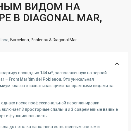
НЫМ ВИДОМ НА
Е В DIAGONAL MAR,
elona,
Barcelona
,
Poblenou & Diagonal Mar
 квартиру площадью
144 м²
, расположенную на первой
ar – Front Marítim del Poblenou
. Это уникальная
емиум-класса с захватывающими панорамными видами на
, однако после профессиональной перепланировки
ь включает
3 просторные спальни
и
3 современные ванные
рт и функциональность.
пола до потолка наполнена естественным светом и