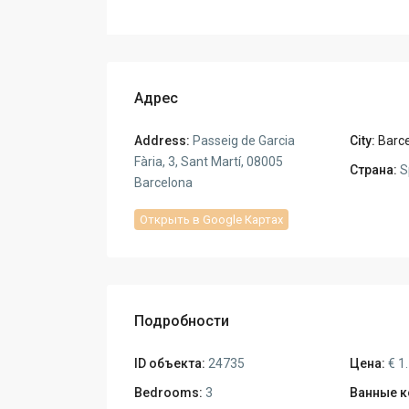
Адрес
Address:
Passeig de Garcia
City:
Barc
Fària, 3, Sant Martí, 08005
Страна:
S
Barcelona
Открыть в Google Картах
Подробности
ID объекта:
24735
Цена:
€ 1
Bedrooms:
3
Ванные к