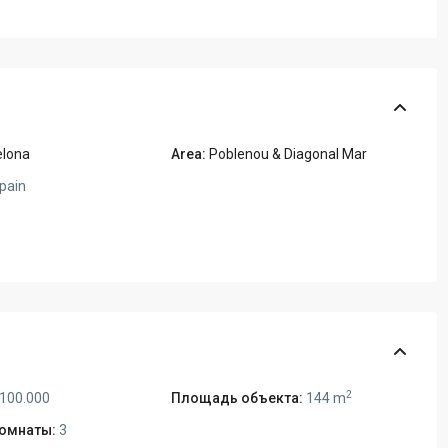
elona
Area:
Poblenou & Diagonal Mar
pain
2
.100.000
Площадь объекта:
144 m
омнаты:
3