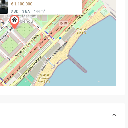
€ 1.100.000
2
3 BD
3 BA
144 m