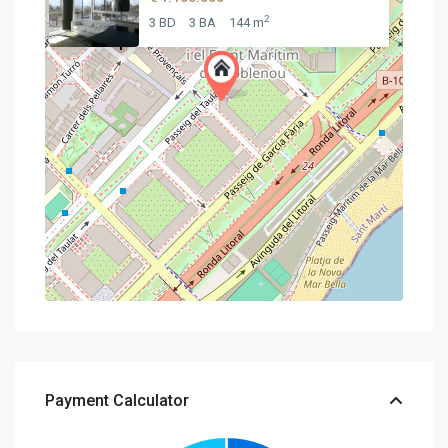
2
3 BD
3 BA
144 m
Payment Calculator