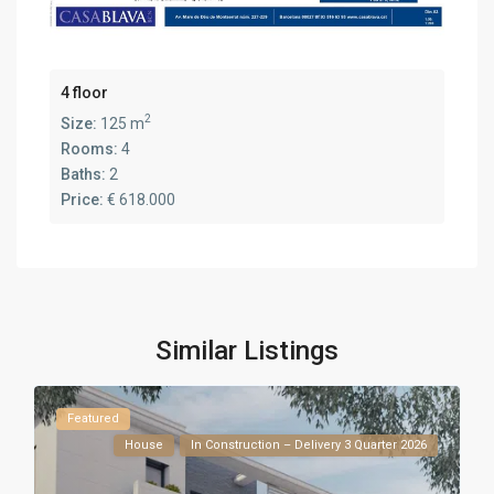
4 floor
2
Size:
125 m
Rooms:
4
Baths:
2
Price:
€ 618.000
Similar Listings
Featured
House
In Construction – Delivery 3 Quarter 2026