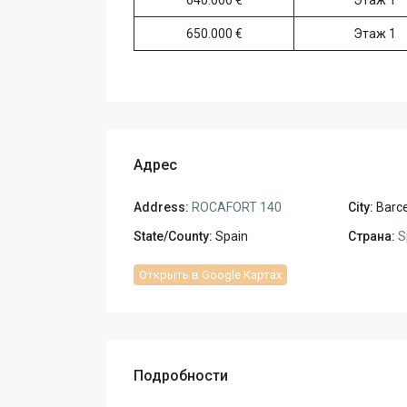
640.000 €
Этаж 1
650.000 €
Этаж 1
Адрес
Address:
ROCAFORT 140
City:
Barc
State/County:
Spain
Страна:
S
Открыть в Google Картах
Подробности