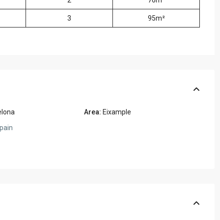
2
76m²
3
95m²
elona
Area:
Eixample
pain