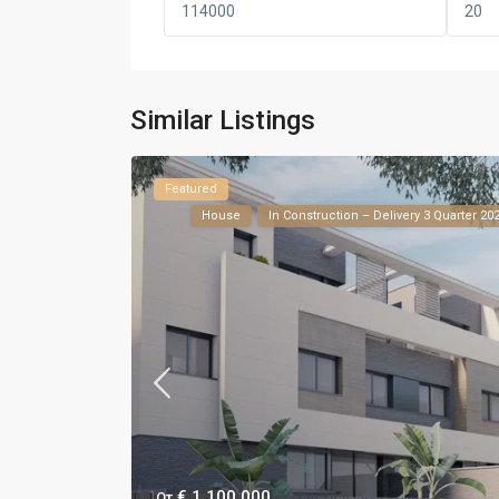
Similar Listings
Featured
House
In Construction – Delivery 3 Quarter 20
€ 1.100.000
От