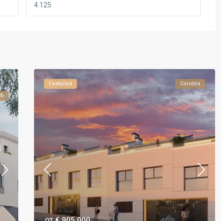
Featured
Condos
26
€ 905.000
ОТ