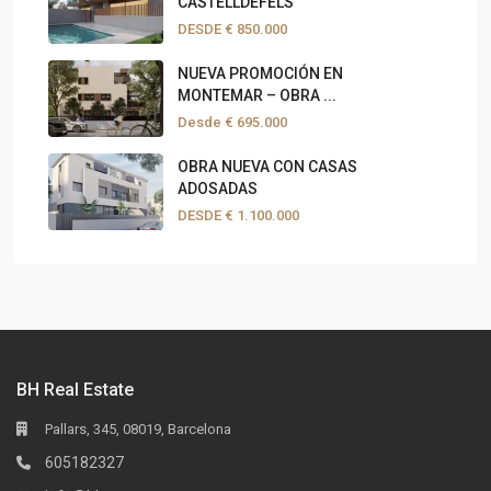
CASTELLDEFELS
DESDE
€ 850.000
NUEVA PROMOCIÓN EN
MONTEMAR – OBRA ...
Desde
€ 695.000
OBRA NUEVA CON CASAS
ADOSADAS
DESDE
€ 1.100.000
BH Real Estate
Pallars, 345, 08019, Barcelona
605182327