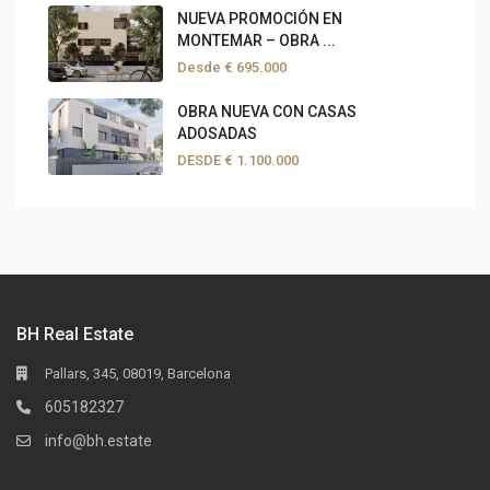
NUEVA PROMOCIÓN EN
MONTEMAR – OBRA ...
Desde
€ 695.000
OBRA NUEVA CON CASAS
ADOSADAS
DESDE
€ 1.100.000
BH Real Estate
Pallars, 345, 08019, Barcelona
605182327
info@bh.estate