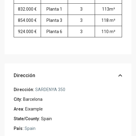
832.000 €
Planta 1
3
113m²
854.000 €
Planta 3
3
118 m²
924.000 €
Planta 6
3
110 m²
Dirección
Dirección:
SARDENYA 350
City:
Barcelona
Area:
Eixample
State/County:
Spain
País:
Spain