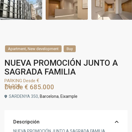
,
Apartment
New development
Buy
NUEVA PROMOCIÓN JUNTO A
SAGRADA FAMILIA
€
PARKING Desde
34.000
Desde
€ 685.000
SARDENYA 350,
Barcelona
,
Eixample
Descripción
NUEVA PROMOCIÓN JUNTO A SAGRADA FAMILIA