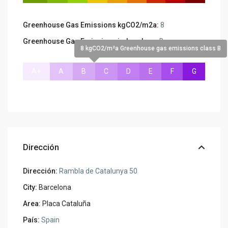
Greenhouse Gas Emissions kgCO2/m2a:
8
Greenhouse Gas Emissions index class:
B
8 kgCO2/m²a Greenhouse gas emissions class B
A+
A
B
C
D
E
F
G
Dirección
Dirección:
Rambla de Catalunya 50
City:
Barcelona
Area:
Placa Cataluña
País:
Spain