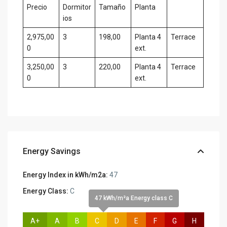
Precio
Dormitor
Tamaño
Planta
ios
2,975,00
3
198,00
Planta 4
Terrace
0
ext.
3,250,00
3
220,00
Planta 4
Terrace
0
ext.
Energy Savings
Energy Index in kWh/m2a:
47
Energy Class:
C
47 kWh/m²a Energy class C
A+
A
B
C
D
E
F
G
H