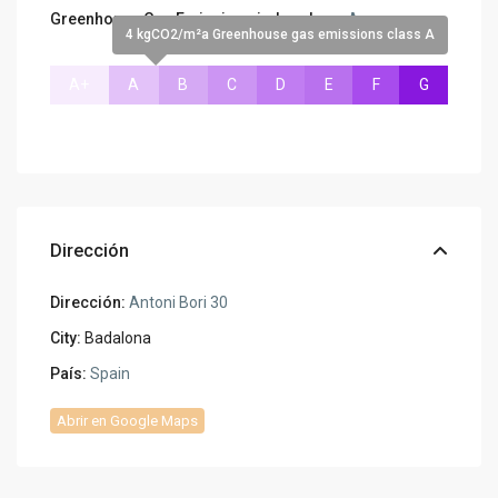
Greenhouse Gas Emissions index class:
A
4 kgCO2/m²a Greenhouse gas emissions class A
A+
A
B
C
D
E
F
G
Dirección
Dirección:
Antoni Bori 30
City:
Badalona
País:
Spain
Abrir en Google Maps