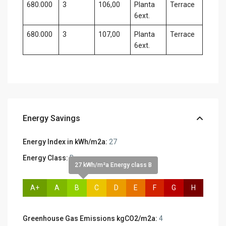
680.000
3
106,00
Planta
Terrace
6ext.
680.000
3
107,00
Planta
Terrace
6ext.
Energy Savings
Energy Index in kWh/m2a:
27
Energy Class:
B
27 kWh/m²a Energy class B
A+
A
B
C
D
E
F
G
H
Greenhouse Gas Emissions kgCO2/m2a:
4