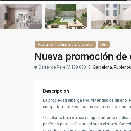
,
Apartment
Commercial property
Buy
Nueva promoción de o
Carrer de Pere IV, 189 08018 ,
Barcelona
,
Publeno
Descripción
La propiedad alberga tres viviendas de diseño, t
completamente equipadas con un estilo modern
• La planta baja ofrece un apartamento de dos do
perfecto para disfrutar del buen clima de Barcel
• Las dos plantas superiores, también con dos 