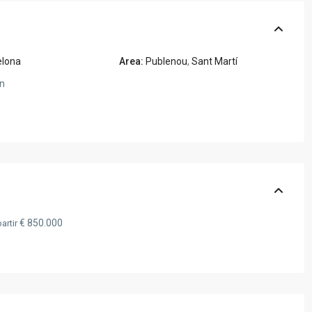
elona
Area:
Publenou
,
Sant Martí
n
€ 850.000
artir