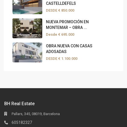
CASTELLDEFELS
DESDE
€ 850.000
NUEVA PROMOCIÓN EN
MONTEMAR – OBRA ...
Desde
€ 695.000
OBRA NUEVA CON CASAS
ADOSADAS
DESDE
€ 1.100.000
BH Real Estate
Pallars, 345, 08019, Barcelona
605182327