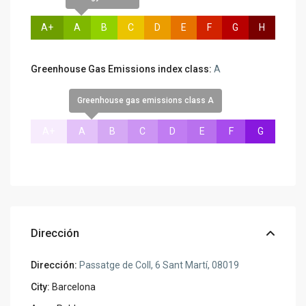
A+
A
B
C
D
E
F
G
H
Greenhouse Gas Emissions index class:
A
Greenhouse gas emissions class A
A+
A
B
C
D
E
F
G
Dirección
Dirección:
Passatge de Coll, 6 Sant Martí, 08019
City:
Barcelona