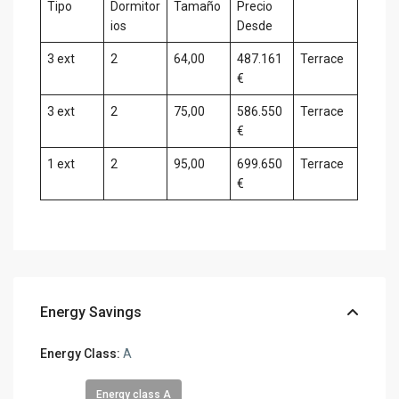
Tipo
Dormitor
Tamaño
Precio
iоs
Desde
3 ext
2
64,00
487.161
Terrace
€
3 ext
2
75,00
586.550
Terrace
€
1 ext
2
95,00
699.650
Terrace
€
Energy Savings
Energy Class:
A
Energy class A