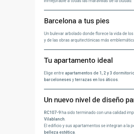
inmejorable a todas las maravillas de la ciudad.
Barcelona a tus pies
Un bulevar arbolado donde florece la vida de lo
y de las obras arquitectónicas más emblemátic
Tu apartamento ideal
Elige entre
apartamentos de 1, 2 y 3 dormitori
barceloneses
y
terrazas en los áticos
.
Un nuevo nivel de diseño par
RC107-9
ha sido terminado con una calidad imp
Vilablanch
.
El edificio y sus apartamentos se integran a la
belleza estética
.