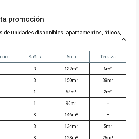
sta promoción
os de unidades disponibles: apartamentos, áticos,
orios
Baños
Area
Terraza
3
137m²
6m²
3
150m²
38m²
1
58m²
2m²
1
96m²
–
3
146m²
–
3
134m²
5m²
3
123m²
26m²