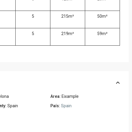
5
215m²
50m²
5
219m²
59m²
elona
Area:
Eixample
nty:
Spain
País:
Spain