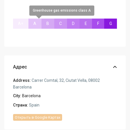
Greenhouse gas emissions class A
A+
A
B
C
D
E
F
G
Адрес
Address:
Carrer Comtal, 32, Ciutat Vella, 08002
Barcelona
City:
Barcelona
Страна:
Spain
Открыть в Google Картах