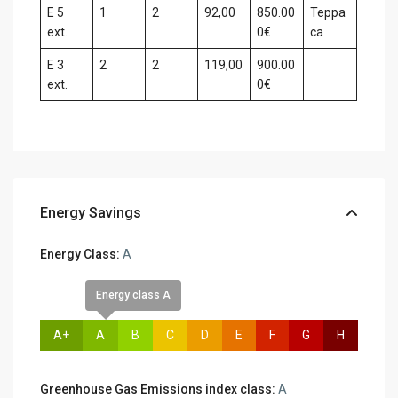
E 5
1
2
92,00
850.00
Терра
ext.
0€
са
E 3
2
2
119,00
900.00
ext.
0€
Energy Savings
Energy Class:
A
Energy class A
A+
A
B
C
D
E
F
G
H
Greenhouse Gas Emissions index class:
A