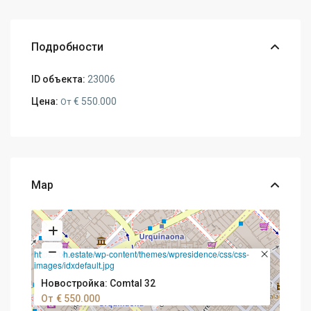
Подробности
ID объекта:
23006
Цена:
€ 550.000
От
Map
https://bh.estate/wp-content/themes/wpresidence/css/css-
images/idxdefault.jpg
Новостройка: Comtal 32
От
€ 550.000