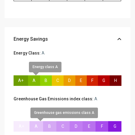
Energy Savings
Energy Class:
A
Energy class A
A+
A
B
C
D
E
F
G
H
Greenhouse Gas Emissions index class:
A
Greenhouse gas emissions class A
A+
A
B
C
D
E
F
G