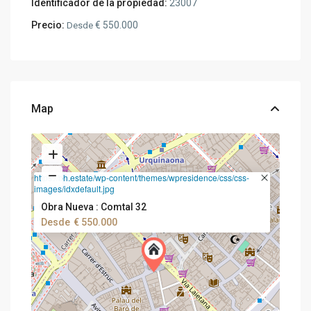
Identificador de la propiedad:
23007
Precio:
€ 550.000
Desde
Map
https://bh.estate/wp-content/themes/wpresidence/css/css-
images/idxdefault.jpg
Obra Nueva : Comtal 32
Desde
€ 550.000