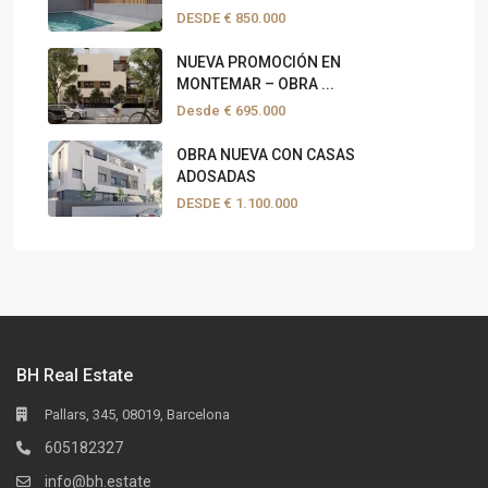
DESDE
€ 850.000
NUEVA PROMOCIÓN EN
MONTEMAR – OBRA ...
Desde
€ 695.000
OBRA NUEVA CON CASAS
ADOSADAS
DESDE
€ 1.100.000
BH Real Estate
Pallars, 345, 08019, Barcelona
605182327
info@bh.estate