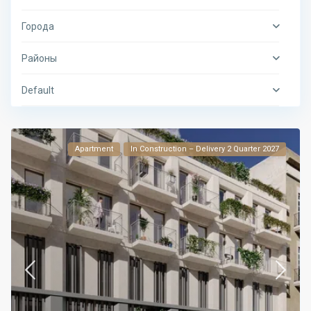
Города
Районы
Default
Apartment
In Construction – Delivery 2 Quarter 2027