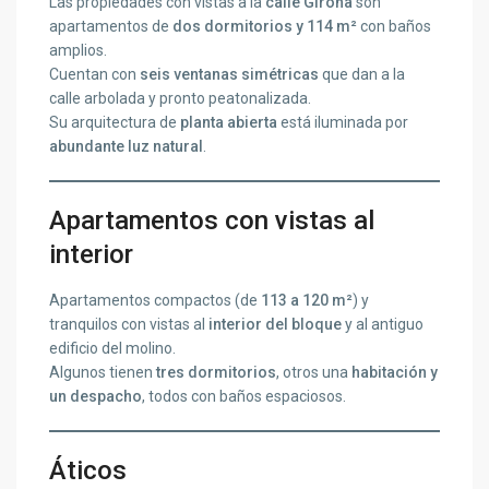
Las propiedades con vistas a la
calle Girona
son
apartamentos de
dos dormitorios y 114 m²
con baños
amplios.
Cuentan con
seis ventanas simétricas
que dan a la
calle arbolada y pronto peatonalizada.
Su arquitectura de
planta abierta
está iluminada por
abundante luz natural
.
Apartamentos con vistas al
interior
Apartamentos compactos (de
113 a 120 m²
) y
tranquilos con vistas al
interior del bloque
y al antiguo
edificio del molino.
Algunos tienen
tres dormitorios
, otros una
habitación y
un despacho
, todos con baños espaciosos.
Áticos