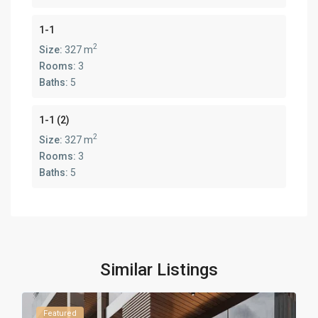
1-1
2
Size:
327 m
Rooms:
3
Baths:
5
1-1 (2)
2
Size:
327 m
Rooms:
3
Baths:
5
Similar Listings
Featured