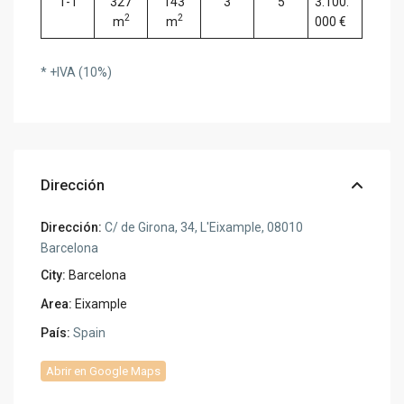
1-1
327
143
3
5
3.100.
2
2
m
m
000 €
* +IVA (10%)
Dirección
Dirección:
C/ de Girona, 34, L'Eixample, 08010
Barcelona
City:
Barcelona
Area:
Eixample
País:
Spain
Abrir en Google Maps