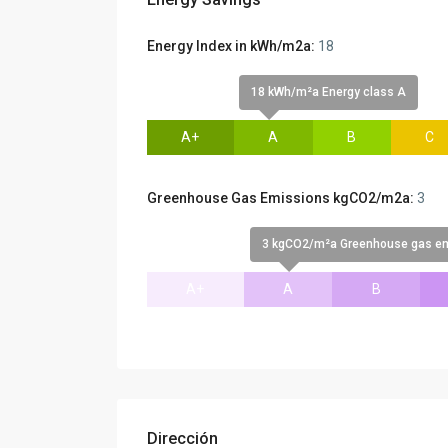
Energy Index in kWh/m2a:
18
18 kWh/m²a Energy class A
A+
A
B
C
Greenhouse Gas Emissions kgCO2/m2a:
3
3 kgCO2/m²a Greenhouse gas em
A+
A
B
Dirección