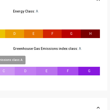
Energy Class:
A
D
E
F
G
H
Greenhouse Gas Emissions index class:
A
issions class A
C
D
E
F
G