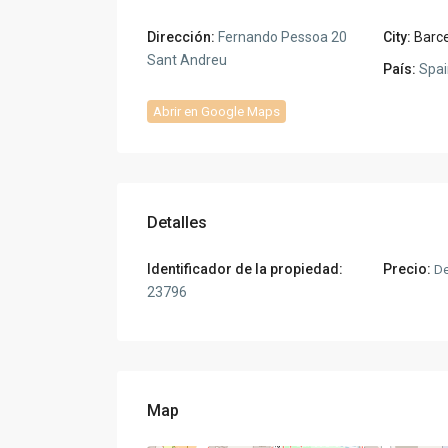
Dirección:
Fernando Pessoa 20
City:
Barc
Sant Andreu
País:
Spai
Abrir en Google Maps
Detalles
Identificador de la propiedad:
Precio:
D
23796
Map