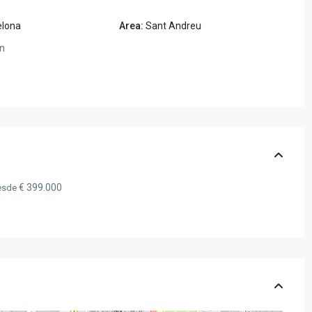
elona
Area:
Sant Andreu
n
€ 399.000
esde