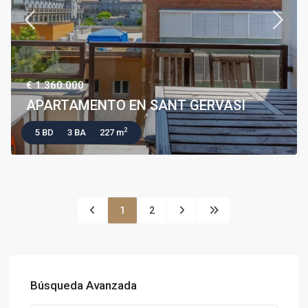
€ 1.360.000
APARTAMENTO EN SANT GERVASI
2
5 BD
3 BA
227 m
1
2
Búsqueda Avanzada