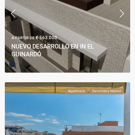
€ 563.000
A PARTIR DE
NUEVO DESARROLLO EN IN EL
GUINARDÓ
Apartment
Secondary Market