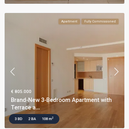
Apartment
Fully Commissioned
€ 805.000
Brand-New 3-Bedroom Apartment with
Terrace a...
2
3 BD
2 BA
108 m