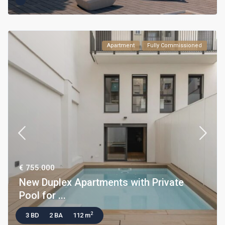
Apartment
Fully Commissioned
€ 755.000
New Duplex Apartments with Private
Pool for ...
2
3 BD
2 BA
112 m