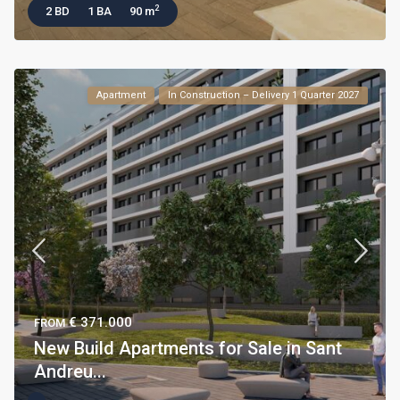
2
2 BD
1 BA
90 m
Apartment
In Construction – Delivery 1 Quarter 2027
€ 371.000
FROM
New Build Apartments for Sale in Sant
Andreu...